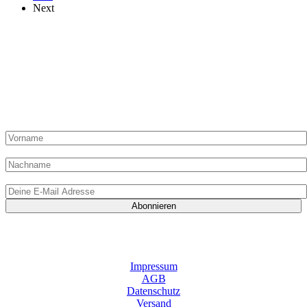
Next
„Du hast Post“ von „Die Dampfgarerin“ kommt einmal pro
Monat in Deinen Posteingang und kann hier abonniert werden!
Hier liest Du alles zur Methode Dampfgaren, Ideen, Artikel,
Shop-Angebote und exklusive Rezepte nur für Abonnenten!
Vorname:
Nachname
E-Mail-Adresse:
Indem Du mir Deine E-Mail-Adresse zur Verfügung stellst und auf „Abonnieren“ klickst, gibst Du mir das
Einverständnis, E-Mails von „Die Dampfgarerin“ zu erhalten. Gleichzeitig bestätigst Du mit dem Klick,
meine Datenschutzrichtlinien gelesen und verstanden zu haben. Du kannst Dein Abonnement jederzeit
wieder abbestellen.
Impressum
AGB
Datenschutz
Versand