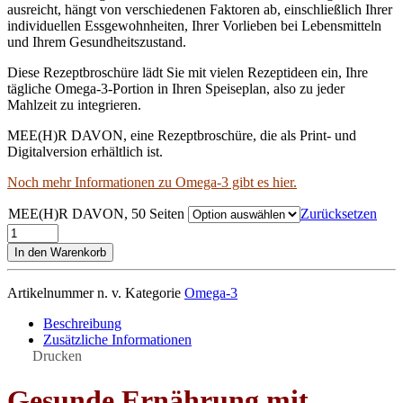
ausreicht, hängt von verschiedenen Faktoren ab, einschließlich Ihrer
individuellen Essgewohnheiten, Ihrer Vorlieben bei Lebensmitteln
und Ihrem Gesundheitszustand.
Diese Rezeptbroschüre lädt Sie mit vielen Rezeptideen ein, Ihre
tägliche Omega-3-Portion in Ihren Speiseplan, also zu jeder
Mahlzeit zu integrieren.
MEE(H)R DAVON, eine Rezeptbroschüre, die als Print- und
Digitalversion erhältlich ist.
Noch mehr Informationen zu Omega-3 gibt es hier.
MEE(H)R DAVON, 50 Seiten
Zurücksetzen
MEE(H)R
DAVON:
In den Warenkorb
mit
Omega-
Artikelnummer
n. v.
Kategorie
Omega-3
3!
Menge
Beschreibung
Zusätzliche Informationen
Drucken
Gesunde Ernährung mit