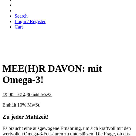
Search
Login / Register
Cart
MEE(H)R DAVON: mit
Omega-3!
Preisspanne:
€
9,90
–
€
14,90
inkl. MwSt.
€9,90
Enthält 10% MwSt.
bis
€14,90
Zu jeder Mahlzeit!
Es braucht eine ausgewogene Ernährung, um sich kraftvoll mit den
wertvollen Omega-3-Fettsäuren zu unterstützen. Die Frage, ob das