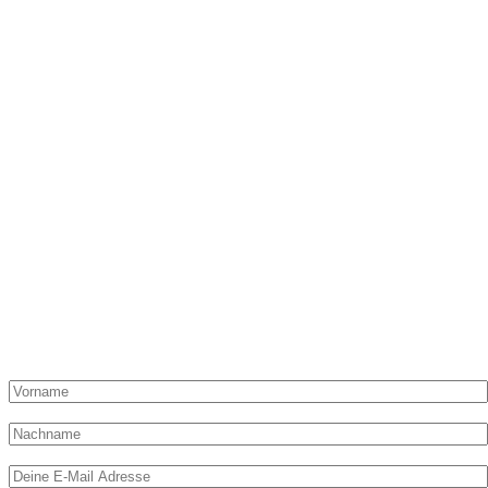
„Du hast Post“ von „Die Dampfgarerin“ kommt einmal pro
Monat in Deinen Posteingang und kann hier abonniert werden!
Hier liest Du alles zur Methode Dampfgaren, Ideen, Artikel,
Shop-Angebote und exklusive Rezepte nur für Abonnenten!
Vorname:
Nachname
E-Mail-Adresse: