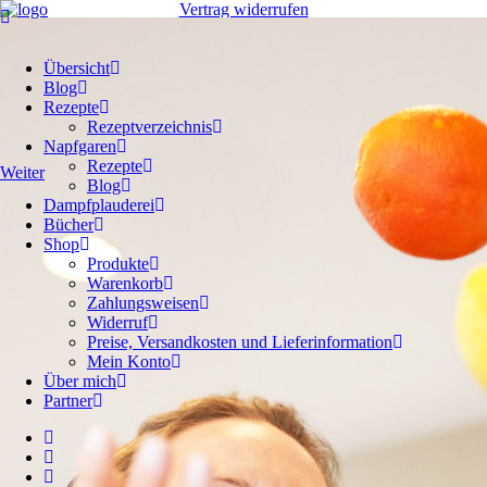
Vertrag widerrufen
Übersicht
Blog
Rezepte
Rezeptverzeichnis
Napfgaren
Rezepte
Weiter
weiter
Blog
Dampfplauderei
Bücher
Shop
Produkte
Warenkorb
Zahlungsweisen
Widerruf
Preise, Versandkosten und Lieferinformation
Mein Konto
Über mich
Partner