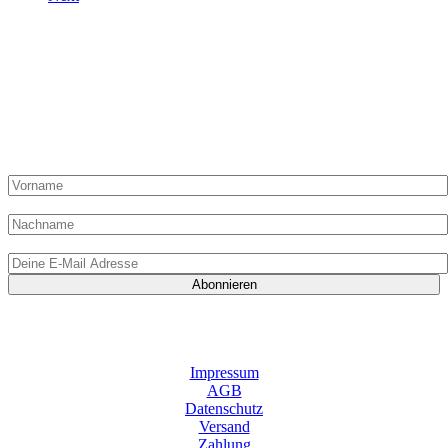
„Du hast Post“ von „Die Dampfgarerin“ kommt einmal pro
Monat in Deinen Posteingang und kann hier abonniert werden!
Hier liest Du alles zur Methode Dampfgaren, Ideen, Artikel,
Shop-Angebote und exklusive Rezepte nur für Abonnenten!
Vorname:
Nachname
E-Mail-Adresse:
Indem Du mir Deine E-Mail-Adresse zur Verfügung stellst und auf „Abonnieren“ klickst, gibst Du mir das
Einverständnis, E-Mails von „Die Dampfgarerin“ zu erhalten. Gleichzeitig bestätigst Du mit dem Klick,
meine Datenschutzrichtlinien gelesen und verstanden zu haben. Du kannst Dein Abonnement jederzeit
wieder abbestellen.
Impressum
AGB
Datenschutz
Versand
Zahlung