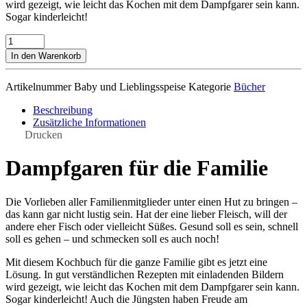
wird gezeigt, wie leicht das Kochen mit dem Dampfgarer sein kann.
Sogar kinderleicht!
Buch:
"Dampfgaren
In den Warenkorb
von
der
Artikelnummer
Baby und Lieblingsspeise
Kategorie
Bücher
Babykost
bis
Beschreibung
zur
Zusätzliche Informationen
Lieblingsspeise"
Drucken
Menge
Dampfgaren für die Familie
Die Vorlieben aller Familienmitglieder unter einen Hut zu bringen –
das kann gar nicht lustig sein. Hat der eine lieber Fleisch, will der
andere eher Fisch oder vielleicht Süßes. Gesund soll es sein, schnell
soll es gehen – und schmecken soll es auch noch!
Mit diesem Kochbuch für die ganze Familie gibt es jetzt eine
Lösung. In gut verständlichen Rezepten mit einladenden Bildern
wird gezeigt, wie leicht das Kochen mit dem Dampfgarer sein kann.
Sogar kinderleicht! Auch die Jüngsten haben Freude am