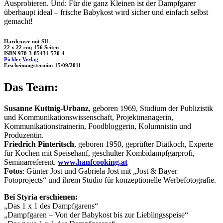
Ausprobieren. Und: Für die ganz Kleinen ist der Dampfgarer
überhaupt ideal – frische Babykost wird sicher und einfach selbst
gemacht!
Hardcover mit SU
22 x 22 cm; 156 Seiten
ISBN 978-3-85431-570-4
Pichler Verlag
Erscheinungstermin: 15/09/2011
Das Team:
Susanne Kuttnig-Urbanz
, geboren 1969, Studium der Publizistik
und Kommunikationswissenschaft, Projektmanagerin,
Kommunikationstrainerin, Foodbloggerin, Kolumnistin und
Produzentin.
Friedrich Pinteritsch
, geboren 1950, geprüfter Diätkoch, Experte
für Kochen mit Speisehanf, geschulter Kombidampfgarprofi,
Seminarreferent.
www.hanfcooking.at
Fotos
: Günter Jost und Gabriela Jost mit „Jost & Bayer
Fotoprojects“ und ihrem Studio für konzeptionelle Werbefotografie.
Bei Styria erschienen:
„Das 1 x 1 des Dampfgarens“
„Dampfgaren – Von der Babykost bis zur Lieblingsspeise“