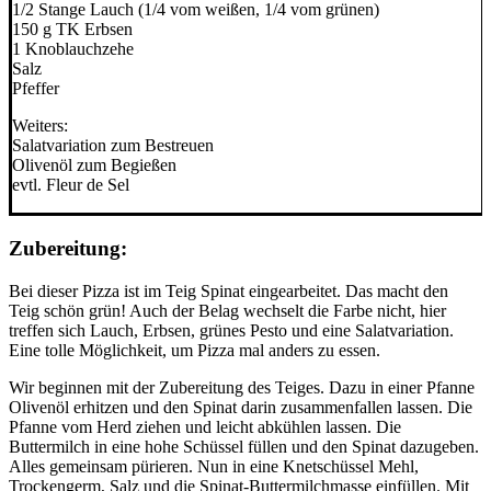
1/2 Stange Lauch (1/4 vom weißen, 1/4 vom grünen)
150 g TK Erbsen
1 Knoblauchzehe
Salz
Pfeffer
Weiters:
Salatvariation zum Bestreuen
Olivenöl zum Begießen
evtl. Fleur de Sel
Zubereitung:
Bei dieser Pizza ist im Teig Spinat eingearbeitet. Das macht den
Teig schön grün! Auch der Belag wechselt die Farbe nicht, hier
treffen sich Lauch, Erbsen, grünes Pesto und eine Salatvariation.
Eine tolle Möglichkeit, um Pizza mal anders zu essen.
Wir beginnen mit der Zubereitung des Teiges. Dazu in einer Pfanne
Olivenöl erhitzen und den Spinat darin zusammenfallen lassen. Die
Pfanne vom Herd ziehen und leicht abkühlen lassen. Die
Buttermilch in eine hohe Schüssel füllen und den Spinat dazugeben.
Alles gemeinsam pürieren. Nun in eine Knetschüssel Mehl,
Trockengerm, Salz und die Spinat-Buttermilchmasse einfüllen. Mit