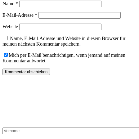
Name
*
E-Mail-Adresse
*
Website
Name, E-Mail-Adresse und Website in diesem Browser für
meinen nächsten Kommentar speichern.
Mich per E-Mail benachrichtigen, wenn jemand auf meinen
Kommentar antwortet.
„Du hast Post“ von „Die Dampfgarerin“ kommt einmal pro
Monat in Deinen Posteingang und kann hier abonniert werden!
Hier liest Du alles zur Methode Dampfgaren, Ideen, Artikel,
Shop-Angebote und exklusive Rezepte nur für Abonnenten!
Vorname:
Nachname