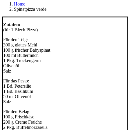
Home
Spinatpizza verde
Zutaten:
(für 1 Blech Pizza)
Für den Teig:
300 g glattes Mehl
100 g frischer Babyspinat
100 ml Buttermilch
1 Pkg. Trockengerm
Olivenöl
Salz
Für das Pesto:
1 Bd. Petersilie
1 Bd. Basilikum
50 ml Olivenöl
Salz
Für den Belag:
100 g Frischkäse
200 g Creme Fraiche
2 Pkg. Büffelmozzarella