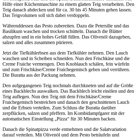
Hilfe einer Küchenmaschine zu einem glatten Teig verarbeiten. Den
Teig danach abdecken und für ca. 30 bis 45 Minuten gehen lassen.
Das Teigvolumen soll sich dabei verdoppeln.
Währenddessen das Pesto zubereiten. Dazu die Petersilie und das
Basilikum waschen und trocken schütteln. Danach die Blätter
abzupfen und in ein hohes Gefäß füllen. Das Olivenöl dazugeben,
salzen und alles zusammen pürieren.
Jetzt die Tiefkühlerbsen aus dem Tiefkühler nehmen. Den Lauch
waschen und in Scheiben schneiden. Nun den Frischkäse und die
Creme Fraiche vermengen. Den Knoblauch schälen, fein würfeln
und zum Frischkäse/Creme Fraichegemisch geben und verrühren.
Die Buratta aus der Packung nehmen.
Den aufgegangenen Teig nochmals durchkneten und auf die Größe
eines Backblechs auswalken. Das Backblech leicht einölen und den
Teig auflegen. Nun den Teig mit dem Frischkäse/Creme
Fraichegemisch bestreichen und danach den geschnittenen Lauch
und die Erbsen verteilen. Zum Schluss die Buratta darüber
zerpflücken, salzen und pfeffern. Im Kombidampfgarer mit der
automatischen Einstellung „Pizza“ für 30 Minuten backen.
Danach die Spinatpizza verde entnehmen und die Salatvariation
darauf verteilen. Mit Olivenöl und dem Pesto beträufeln und