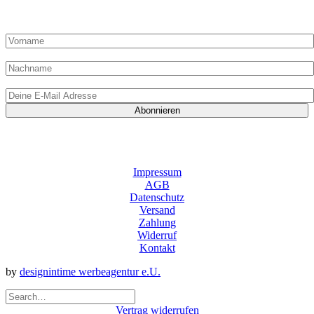
Shop-Angebote und exklusive Rezepte nur für Abonnenten!
Vorname:
Nachname
E-Mail-Adresse:
Indem Du mir Deine E-Mail-Adresse zur Verfügung stellst und auf „Abonnieren“ klickst, gibst Du mir das
Einverständnis, E-Mails von „Die Dampfgarerin“ zu erhalten. Gleichzeitig bestätigst Du mit dem Klick,
meine Datenschutzrichtlinien gelesen und verstanden zu haben. Du kannst Dein Abonnement jederzeit
wieder abbestellen.
Impressum
AGB
Datenschutz
Versand
Zahlung
Widerruf
Kontakt
by
designintime werbeagentur e.U.
Vertrag widerrufen