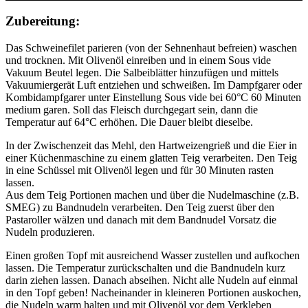
Zubereitung:
Das Schweinefilet parieren (von der Sehnenhaut befreien) waschen
und trocknen. Mit Olivenöl einreiben und in einem Sous vide
Vakuum Beutel legen. Die Salbeiblätter hinzufügen und mittels
Vakuumiergerät Luft entziehen und schweißen. Im Dampfgarer oder
Kombidampfgarer unter Einstellung Sous vide bei 60°C 60 Minuten
medium garen. Soll das Fleisch durchgegart sein, dann die
Temperatur auf 64°C erhöhen. Die Dauer bleibt dieselbe.
In der Zwischenzeit das Mehl, den Hartweizengrieß und die Eier in
einer Küchenmaschine zu einem glatten Teig verarbeiten. Den Teig
in eine Schüssel mit Olivenöl legen und für 30 Minuten rasten
lassen.
Aus dem Teig Portionen machen und über die Nudelmaschine (z.B.
SMEG) zu Bandnudeln verarbeiten. Den Teig zuerst über den
Pastaroller wälzen und danach mit dem Bandnudel Vorsatz die
Nudeln produzieren.
Einen großen Topf mit ausreichend Wasser zustellen und aufkochen
lassen. Die Temperatur zurückschalten und die Bandnudeln kurz
darin ziehen lassen. Danach abseihen. Nicht alle Nudeln auf einmal
in den Topf geben! Nacheinander in kleineren Portionen auskochen,
die Nudeln warm halten und mit Olivenöl vor dem Verkleben