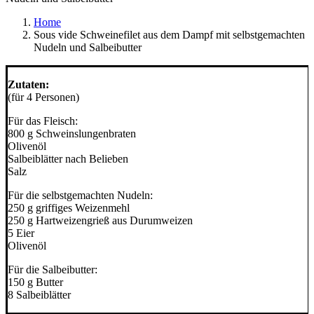
Home
Sous vide Schweinefilet aus dem Dampf mit selbstgemachten
Nudeln und Salbeibutter
Zutaten:
(für 4 Personen)
Für das Fleisch:
800 g Schweinslungenbraten
Olivenöl
Salbeiblätter nach Belieben
Salz
Für die selbstgemachten Nudeln:
250 g griffiges Weizenmehl
250 g Hartweizengrieß aus Durumweizen
5 Eier
Olivenöl
Für die Salbeibutter:
150 g Butter
8 Salbeiblätter