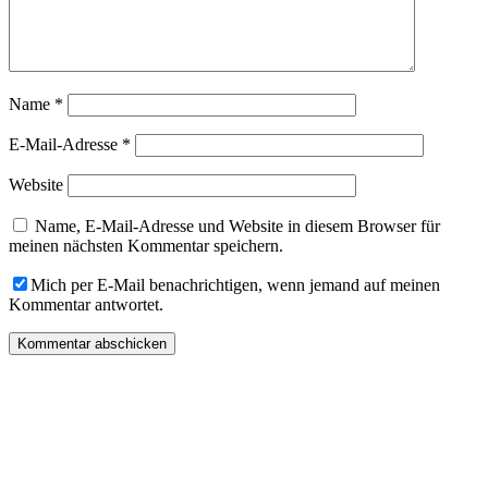
Name
*
E-Mail-Adresse
*
Website
Name, E-Mail-Adresse und Website in diesem Browser für
meinen nächsten Kommentar speichern.
Mich per E-Mail benachrichtigen, wenn jemand auf meinen
Kommentar antwortet.
„Du hast Post“ von „Die Dampfgarerin“ kommt einmal pro
Monat in Deinen Posteingang und kann hier abonniert werden!
Hier liest Du alles zur Methode Dampfgaren, Ideen, Artikel,