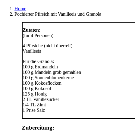
Home
Pochierter Pfirsich mit Vanilleeis und Granola
Zutaten:
(für 4 Personen)
4 Pfirsiche (nicht überreif)
Vanilleeis
Für die Granola:
100 g Erdmandeln
100 g Mandeln grob gemahlen
100 g Sonnenblumenkerne
100 g Kokosflocken
100 g Kokosöl
125 g Honig
2 TL Vanillezucker
1/4 TL Zimt
1 Prise Salz
Zubereitung: