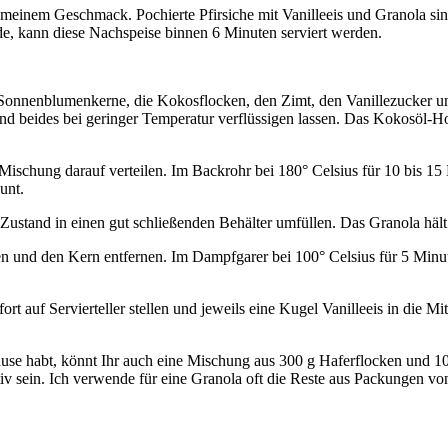
 meinem Geschmack. Pochierte Pfirsiche mit Vanilleeis und Granola sin
de, kann diese Nachspeise binnen 6 Minuten serviert werden.
onnenblumenkerne, die Kokosflocken, den Zimt, den Vanillezucker und
 beides bei geringer Temperatur verflüssigen lassen. Das Kokosöl-H
ischung darauf verteilen. Im Backrohr bei 180° Celsius für 10 bis 15
unt.
stand in einen gut schließenden Behälter umfüllen. Das Granola hält 
eren und den Kern entfernen. Im Dampfgarer bei 100° Celsius für 5 Minu
 auf Servierteller stellen und jeweils eine Kugel Vanilleeis in die Mit
Hause habt, könnt Ihr auch eine Mischung aus 300 g Haferflocken und
eativ sein. Ich verwende für eine Granola oft die Reste aus Packungen 