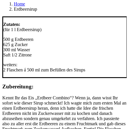
Home
Erdbeersirup
Zutaten:
(für 1 l Erdbeersirup)
500 g Erdbeeren
625 g Zucker
300 ml Wasser
Saft 1/2 Zitrone
weiters:
2 Flaschen á 500 ml zum Befüllen des Sirups
Zubereitung:
Kennt Ihr das Eis „Erdbeer Combino“? Wenn ja, dann wisst Ihr
sofort wie dieser Sirup schmeckt! Ich wagte mich zum ersten Mal an
einen Erdbeersirup heran, denn ich hatte die Idee die frischen
Erdbeeren nicht im Zuckerwasser mit zu kochen und danach
abzuseihen sondern genau umgekehrt zu verfahren. Ich passierte
also zu aller erst die Erdbeeren zu einem Fruchtmark und gab dieses
Fruchtmark zum Zuckerwasser! Aufkochen. Fertig! Die Flaschen