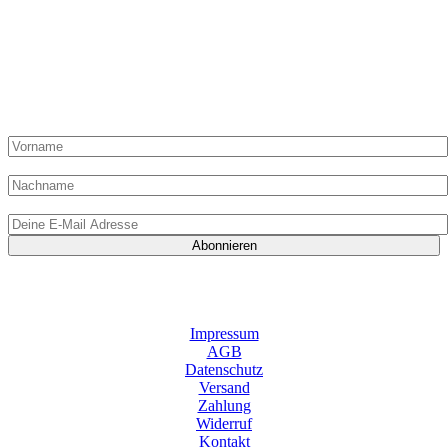
„Du hast Post“ von „Die Dampfgarerin“ kommt einmal pro
Monat in Deinen Posteingang und kann hier abonniert werden!
Hier liest Du alles zur Methode Dampfgaren, Ideen, Artikel,
Shop-Angebote und exklusive Rezepte nur für Abonnenten!
Vorname:
Nachname
E-Mail-Adresse:
Indem Du mir Deine E-Mail-Adresse zur Verfügung stellst und auf „Abonnieren“ klickst, gibst Du mir das
Einverständnis, E-Mails von „Die Dampfgarerin“ zu erhalten. Gleichzeitig bestätigst Du mit dem Klick,
meine Datenschutzrichtlinien gelesen und verstanden zu haben. Du kannst Dein Abonnement jederzeit
wieder abbestellen.
Impressum
AGB
Datenschutz
Versand
Zahlung
Widerruf
Kontakt