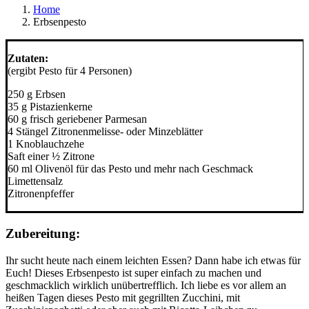
Home
Erbsenpesto
Zutaten:
(ergibt Pesto für 4 Personen)
250 g Erbsen
35 g Pistazienkerne
60 g frisch geriebener Parmesan
4 Stängel Zitronenmelisse- oder Minzeblätter
1 Knoblauchzehe
Saft einer ½ Zitrone
60 ml Olivenöl für das Pesto und mehr nach Geschmack
Limettensalz
Zitronenpfeffer
Zubereitung:
Ihr sucht heute nach einem leichten Essen? Dann habe ich etwas für
Euch! Dieses Erbsenpesto ist super einfach zu machen und
geschmacklich wirklich unübertrefflich. Ich liebe es vor allem an
heißen Tagen dieses Pesto mit gegrillten Zucchini, mit