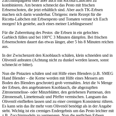
Zucchinispaghetti oder aber auch mit Ricotta-Laibchen zu
kombinieren. Am besten schmeckt das Pesto mit frischen
Erbsenschoten, die jetzt erhältlich sind. Aber auch TK-Erbsen
machen sich darin wunderbar. Übrigens: mein Rezept für die
Ricotta-Laibchen mit Erbsenpesto und Tomaten verrate ich Euch
morgen! Ich gestehe, auch eines meiner Lieblingsessen!
Für die Zubereitung des Pestos die Erbsen in ein gelochtes
Garblech füllen und bei 100°C 3 Minuten dämpfen. Bei frischen
Erbsenschoten dauert das etwas länger, aber 5 bis 8 Minuten reichen
aus.
In der Zwischenzeit den Knoblauch schälen, klein schneiden und in
Olivenöl anbraten (Achtung nicht zu dunkel werden lassen, sonst
schmeckt er bitter).
Nun die Pistazien schälen und mit Hilfe eines Blenders (z.B. SMEG
Hand Blender – die Kerne werden mit Hilfe eines Messers am
Boden des Blenders geschrotet) grob vermahlen. Jetzt die ¾ Menge
der Erbsen, den angebratenen Knoblauch, die abgezupften
Zitronenmelisse- oder Minzeblätter, den geriebenen Parmesan, den
Zitronensaft, Limettensalz und Pfeffer vermischen. Langsam das
Olivenöl einfließen lassen und zu einer cremigen Konsistenz rühren.
Es kann sein das ihr mehr vom Olivenöl benötigt als in der Angabe
steht. Wichtig ist ein cremiges Endergebnis um das Pesto leichter mit
z.B. Zucchininudeln zu vermengen. Nun die restlichen Erbsen