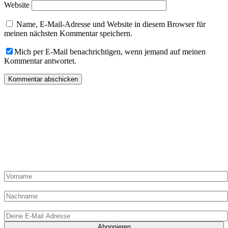
Website
Name, E-Mail-Adresse und Website in diesem Browser für
meinen nächsten Kommentar speichern.
Mich per E-Mail benachrichtigen, wenn jemand auf meinen
Kommentar antwortet.
„Du hast Post“ von „Die Dampfgarerin“ kommt einmal pro
Monat in Deinen Posteingang und kann hier abonniert werden!
Hier liest Du alles zur Methode Dampfgaren, Ideen, Artikel,
Shop-Angebote und exklusive Rezepte nur für Abonnenten!
Vorname:
Nachname
E-Mail-Adresse: