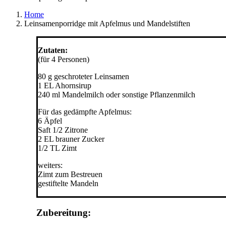
Home
Leinsamenporridge mit Apfelmus und Mandelstiften
Zutaten:
(für 4 Personen)
80 g geschroteter Leinsamen
1 EL Ahornsirup
240 ml Mandelmilch oder sonstige Pflanzenmilch
Für das gedämpfte Apfelmus:
6 Äpfel
Saft 1/2 Zitrone
2 EL brauner Zucker
1/2 TL Zimt
weiters:
Zimt zum Bestreuen
gestiftelte Mandeln
Zubereitung: