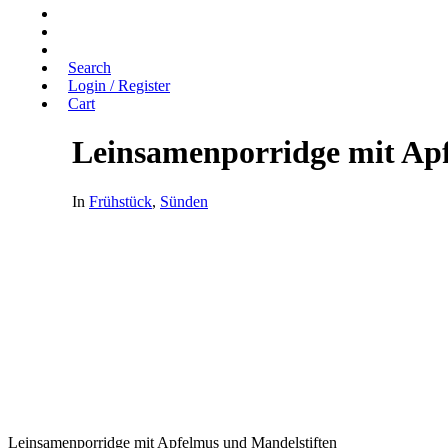
Search
Login / Register
Cart
Leinsamenporridge mit Ap
In
Frühstück
,
Sünden
Leinsamenporridge mit Apfelmus und Mandelstiften