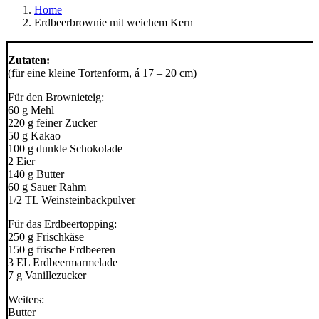
Home
Erdbeerbrownie mit weichem Kern
Zutaten:
(für eine kleine Tortenform, á 17 – 20 cm)
Für den Brownieteig:
60 g Mehl
220 g feiner Zucker
50 g Kakao
100 g dunkle Schokolade
2 Eier
140 g Butter
60 g Sauer Rahm
1/2 TL Weinsteinbackpulver
Für das Erdbeertopping:
250 g Frischkäse
150 g frische Erdbeeren
3 EL Erdbeermarmelade
7 g Vanillezucker
Weiters:
Butter