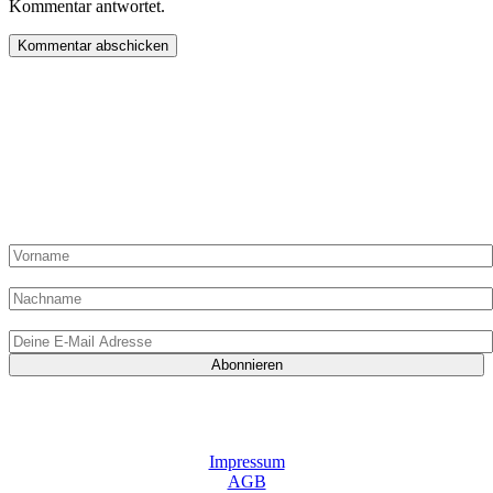
Kommentar antwortet.
„Du hast Post“ von „Die Dampfgarerin“ kommt einmal pro
Monat in Deinen Posteingang und kann hier abonniert werden!
Hier liest Du alles zur Methode Dampfgaren, Ideen, Artikel,
Shop-Angebote und exklusive Rezepte nur für Abonnenten!
Vorname:
Nachname
E-Mail-Adresse:
Indem Du mir Deine E-Mail-Adresse zur Verfügung stellst und auf „Abonnieren“ klickst, gibst Du mir das
Einverständnis, E-Mails von „Die Dampfgarerin“ zu erhalten. Gleichzeitig bestätigst Du mit dem Klick,
meine Datenschutzrichtlinien gelesen und verstanden zu haben. Du kannst Dein Abonnement jederzeit
wieder abbestellen.
Impressum
AGB