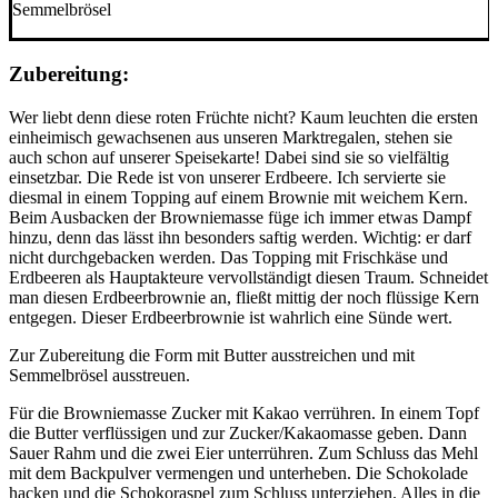
Semmelbrösel
Zubereitung:
Wer liebt denn diese roten Früchte nicht? Kaum leuchten die ersten
einheimisch gewachsenen aus unseren Marktregalen, stehen sie
auch schon auf unserer Speisekarte! Dabei sind sie so vielfältig
einsetzbar. Die Rede ist von unserer Erdbeere. Ich servierte sie
diesmal in einem Topping auf einem Brownie mit weichem Kern.
Beim Ausbacken der Browniemasse füge ich immer etwas Dampf
hinzu, denn das lässt ihn besonders saftig werden. Wichtig: er darf
nicht durchgebacken werden. Das Topping mit Frischkäse und
Erdbeeren als Hauptakteure vervollständigt diesen Traum. Schneidet
man diesen Erdbeerbrownie an, fließt mittig der noch flüssige Kern
entgegen. Dieser Erdbeerbrownie ist wahrlich eine Sünde wert.
Zur Zubereitung die Form mit Butter ausstreichen und mit
Semmelbrösel ausstreuen.
Für die Browniemasse Zucker mit Kakao verrühren. In einem Topf
die Butter verflüssigen und zur Zucker/Kakaomasse geben. Dann
Sauer Rahm und die zwei Eier unterrühren. Zum Schluss das Mehl
mit dem Backpulver vermengen und unterheben. Die Schokolade
hacken und die Schokoraspel zum Schluss unterziehen. Alles in die