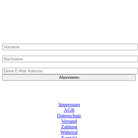
„Du hast Post“ von „Die Dampfgarerin“ kommt einmal pro
Monat in Deinen Posteingang und kann hier abonniert werden!
Hier liest Du alles zur Methode Dampfgaren, Ideen, Artikel,
Shop-Angebote und exklusive Rezepte nur für Abonnenten!
Vorname:
Nachname
E-Mail-Adresse:
Indem Du mir Deine E-Mail-Adresse zur Verfügung stellst und auf „Abonnieren“ klickst, gibst Du mir das
Einverständnis, E-Mails von „Die Dampfgarerin“ zu erhalten. Gleichzeitig bestätigst Du mit dem Klick,
meine Datenschutzrichtlinien gelesen und verstanden zu haben. Du kannst Dein Abonnement jederzeit
wieder abbestellen.
Impressum
AGB
Datenschutz
Versand
Zahlung
Widerruf
Kontakt