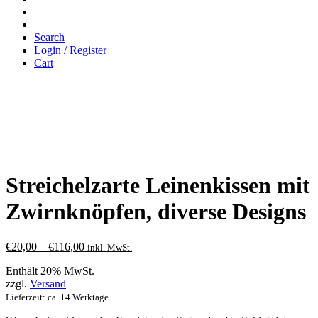
Search
Login / Register
Cart
Streichelzarte Leinenkissen mit
Zwirnknöpfen, diverse Designs
Preisspanne:
€
20,00
–
€
116,00
inkl. MwSt.
€20,00
Enthält 20% MwSt.
bis
zzgl.
Versand
€116,00
Lieferzeit: ca. 14 Werktage