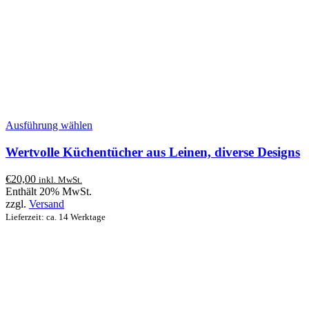
Dieses
Ausführung wählen
Produkt
weist
Wertvolle Küchentücher aus Leinen, diverse Designs
mehrere
Varianten
€
20,00
inkl. MwSt.
auf.
Enthält 20% MwSt.
Die
zzgl.
Versand
Optionen
Lieferzeit: ca. 14 Werktage
können
auf
der
Produktseite
gewählt
werden