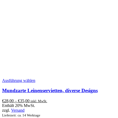
Dieses
Ausführung wählen
Produkt
weist
Mundzarte Leinenservietten, diverse Designs
mehrere
Varianten
Preisspanne:
€
28,00
–
€
35,00
inkl. MwSt.
auf.
€28,00
Enthält 20% MwSt.
Die
bis
zzgl.
Versand
Optionen
€35,00
Lieferzeit: ca. 14 Werktage