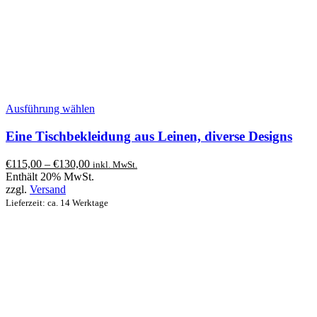
Dieses
Ausführung wählen
Produkt
weist
Eine Tischbekleidung aus Leinen, diverse Designs
mehrere
Varianten
Preisspanne:
€
115,00
–
€
130,00
inkl. MwSt.
auf.
€115,00
Enthält 20% MwSt.
Die
bis
zzgl.
Versand
Optionen
€130,00
Lieferzeit: ca. 14 Werktage
können
auf
der
Produktseite
gewählt
werden