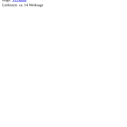
Optionen
€33,00
Lieferzeit: ca. 14 Werktage
können
auf
der
Produktseite
gewählt
werden