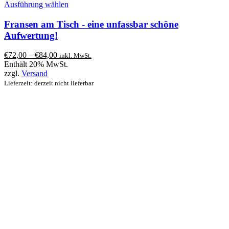
Dieses
Ausführung wählen
Produkt
weist
Fransen am Tisch - eine unfassbar schöne
mehrere
Aufwertung!
Varianten
auf.
Preisspanne:
€
72,00
–
€
84,00
inkl. MwSt.
Die
€72,00
Enthält 20% MwSt.
Optionen
bis
zzgl.
Versand
können
€84,00
Lieferzeit: derzeit nicht lieferbar
auf
der
Produktseite
gewählt
werden