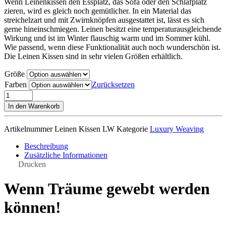
Wenn Leinenkissen den Essplatz, das Sofa oder den Schlafplatz
zieren, wird es gleich noch gemütlicher. In ein Material das
streichelzart und mit Zwirnknöpfen ausgestattet ist, lässt es sich
gerne hineinschmiegen. Leinen besitzt eine temperaturausgleichende
Wirkung und ist im Winter flauschig warm und im Sommer kühl.
Wie passend, wenn diese Funktionalität auch noch wunderschön ist.
Die Leinen Kissen sind in sehr vielen Größen erhältlich.
Größe
Farben
Zurücksetzen
Streichelzarte
Leinenkissen
In den Warenkorb
mit
Zwirnknöpfen,
Artikelnummer
Leinen Kissen LW
Kategorie
Luxury Weaving
diverse
Designs
Beschreibung
Menge
Zusätzliche Informationen
Drucken
Wenn Träume gewebt werden
können!